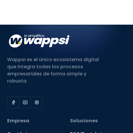
Wappsi es el único ecosistema digital
que integra todas los procesos
empresariales de forma simple y
robusta
Empresa
Soluciones